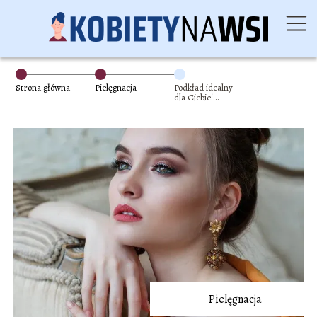
Strona główna
Pielęgnacja
Podkład idealny
dla Ciebie!
Eveline Satin Matt
Pielęgnacja