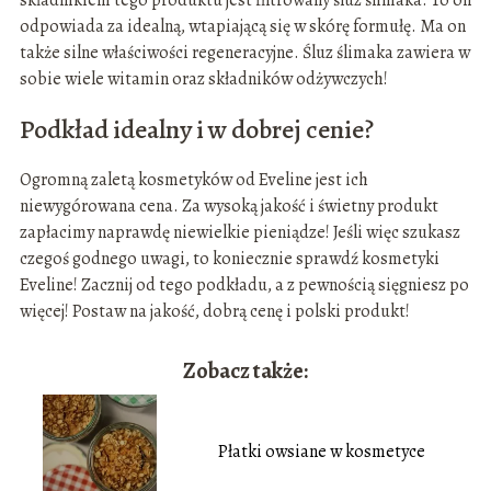
składnikiem tego produktu jest filtrowany śluz ślimaka. To on
odpowiada za idealną, wtapiającą się w skórę formułę. Ma on
także silne właściwości regeneracyjne. Śluz ślimaka zawiera w
sobie wiele witamin oraz składników odżywczych!
Podkład idealny i w dobrej cenie?
Ogromną zaletą kosmetyków od Eveline jest ich
niewygórowana cena. Za wysoką jakość i świetny produkt
zapłacimy naprawdę niewielkie pieniądze! Jeśli więc szukasz
czegoś godnego uwagi, to koniecznie sprawdź kosmetyki
Eveline! Zacznij od tego podkładu, a z pewnością sięgniesz po
więcej! Postaw na jakość, dobrą cenę i polski produkt!
Zobacz także:
Płatki owsiane w kosmetyce