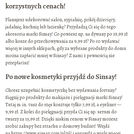
korzystnych cenach!
Planujesz udekorować salon, sypialnię, pokój dziecięcy,
jadalnię, kuchnię lub łazienkę? Przydadzą Ci się do tego
akcesoria marki Sinsay! Co powiesz np. na dywany po 19,99 zł
albo kosze do przechowywania za 9,99 zł? Po co wydawać
więcej w innych sklepach, gdy za wybrane produkty do domu
można zapłacić mniej w Sinsay? Z nami z pewnością nie
przepłacisz!
Po nowe kosmetyki przyjdź do Sinsay!
Chcesz uzupełnić kosmetyczkę bez wydawania fortuny?
Sięgnij po produkty do makijażu i pielęgnacji marki Sinsay!
Tutaj m.in. tusz do rzęs kosztuje tylko 7,99 zł, a eyeliner —
9,99 zł. Z kolei do pielęgnacji przyda Ci się np. serum do
twarzy za 15,99 zł. Dzięki niskim cenom w Sinsay możesz
zrobić zakupy bez strachu o domowy budżet! Wejdź
na https://www.sinsay.com/pl/pl/ i sprawdź o wiele więcej.