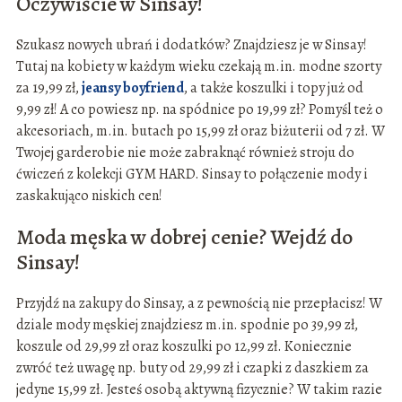
Oczywiście w Sinsay!
Szukasz nowych ubrań i dodatków? Znajdziesz je w Sinsay!
Tutaj na kobiety w każdym wieku czekają m.in. modne szorty
za 19,99 zł,
jeansy boyfriend
, a także koszulki i topy już od
9,99 zł! A co powiesz np. na spódnice po 19,99 zł? Pomyśl też o
akcesoriach, m.in. butach po 15,99 zł oraz biżuterii od 7 zł. W
Twojej garderobie nie może zabraknąć również stroju do
ćwiczeń z kolekcji GYM HARD. Sinsay to połączenie mody i
zaskakująco niskich cen!
Moda męska w dobrej cenie? Wejdź do
Sinsay!
Przyjdź na zakupy do Sinsay, a z pewnością nie przepłacisz! W
dziale mody męskiej znajdziesz m.in. spodnie po 39,99 zł,
koszule od 29,99 zł oraz koszulki po 12,99 zł. Koniecznie
zwróć też uwagę np. buty od 29,99 zł i czapki z daszkiem za
jedyne 15,99 zł. Jesteś osobą aktywną fizycznie? W takim razie