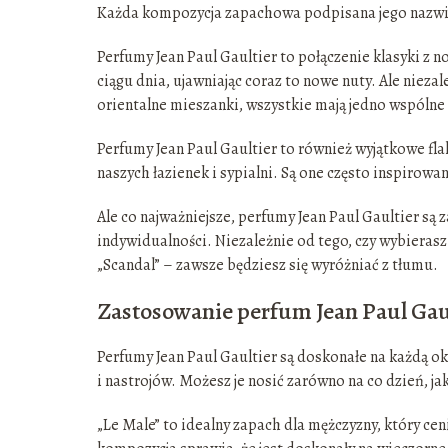
Każda kompozycja zapachowa podpisana jego nazwisk
Perfumy Jean Paul Gaultier to połączenie klasyki z n
ciągu dnia, ujawniając coraz to nowe nuty. Ale nieza
orientalne mieszanki, wszystkie mają jedno wspólne
Perfumy Jean Paul Gaultier to również wyjątkowe fla
naszych łazienek i sypialni. Są one często inspirow
Ale co najważniejsze, perfumy Jean Paul Gaultier są 
indywidualności. Niezależnie od tego, czy wybierasz
„Scandal” – zawsze będziesz się wyróżniać z tłumu.
Zastosowanie perfum Jean Paul Gaul
Perfumy Jean Paul Gaultier są doskonałe na każdą oka
i nastrojów. Możesz je nosić zarówno na co dzień, jak
„Le Male” to idealny zapach dla mężczyzny, który ceni