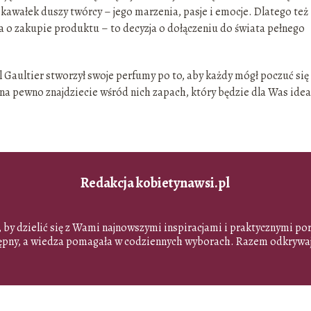
kawałek duszy twórcy – jego marzenia, pasje i emocje. Dlatego też
zja o zakupie produktu – to decyzja o dołączeniu do świata pełnego
l Gaultier stworzył swoje perfumy po to, aby każdy mógł poczuć się
 na pewno znajdziecie wśród nich zapach, który będzie dla Was idea
Redakcja kobietynawsi.pl
, by dzielić się z Wami najnowszymi inspiracjami i praktycznymi p
stępny, a wiedza pomagała w codziennych wyborach. Razem odkrywaj