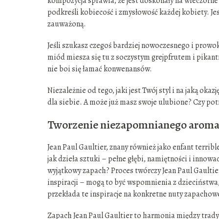
kompozycja sprawia, że jest doskonały na wieczorne 
podkreśli kobiecość i zmysłowość każdej kobiety. Jes
zauważoną.
Jeśli szukasz czegoś bardziej nowoczesnego i prowo
miód miesza się tu z soczystym grejpfrutem i pikant
nie boi się łamać konwenansów.
Niezależnie od tego, jaki jest Twój styl i na jaką ok
dla siebie. A może już masz swoje ulubione? Czy pot
Tworzenie niezapomnianego arom
Jean Paul Gaultier, znany również jako enfant terribl
jak dzieła sztuki – pełne głębi, namiętności i innowa
wyjątkowy zapach? Proces twórczy Jean Paul Gaultier
inspiracji – mogą to być wspomnienia z dzieciństwa
przekłada te inspiracje na konkretne nuty zapachow
Zapach Jean Paul Gaultier to harmonia między trad