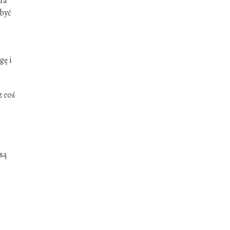
óra
 być
gę i
z coś
są