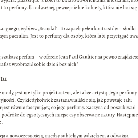
wyjścia. „Classique” z kolei to kwiatowo-orientalna mieszanka, kt
t to perfumy dla odważnej, pewnej siebie kobiety, która nie boi się
kacyjnego, wybierz „Scandal”. To zapach pełen kontrastów – słodki
nym paczulim. Jest to perfumy dla osoby, która lubi przyciągać uwa
azję szukasz perfum – w ofercie Jean Paul Gaultier na pewno znajdzies
rafisz wyobrazić sobie dzień bez nich?
atu
e mody, jest nie tylko projektantem, ale także artystą. Jego perfumy 
cyjności. Czy kiedykolwiek zastanawialiście się, jak powstaje taki
 jest równie fascynujący, co jego perfumy. Zaczyna od poszukiwań
, podróże do egzotycznych miejsc czy obserwacje natury. Następnie
e.
ycją a nowoczesnością, między subtelnym wdziękiem a odważną