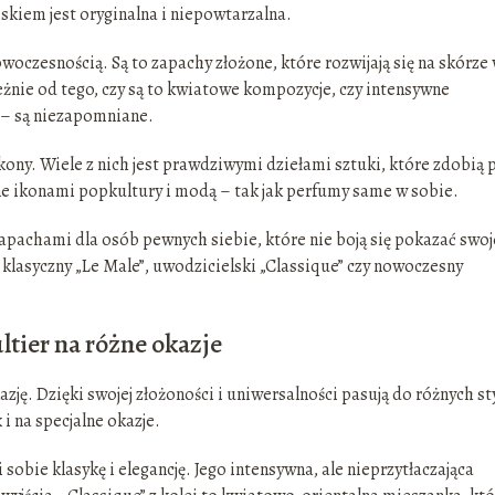
iem jest oryginalna i niepowtarzalna.
owoczesnością. Są to zapachy złożone, które rozwijają się na skórze
leżnie od tego, czy są to kwiatowe kompozycje, czy intensywne
 – są niezapomniane.
kony. Wiele z nich jest prawdziwymi dziełami sztuki, które zdobią 
ane ikonami popkultury i modą – tak jak perfumy same w sobie.
zapachami dla osób pewnych siebie, które nie boją się pokazać swoj
 klasyczny „Le Male”, uwodzicielski „Classique” czy nowoczesny
tier na różne okazje
zję. Dzięki swojej złożoności i uniwersalności pasują do różnych s
 i na specjalne okazje.
 sobie klasykę i elegancję. Jego intensywna, ale nieprzytłaczająca