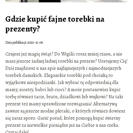
Gdzie kupić fajne torebki na
prezenty?
Data publikacji: 2020-12-09
Czujesz już magię świąt? Do Wigilii coraz mniej czasu, a nie
masz jeszcze żadnej ładnej torebki na prezent? Uratujemy Cię!
Dziś znajdziesz u nas spis najfajniejszych i najmodniejszych
torebek damskich. Eleganckie torebki pod choinką to
wyjątkowe niespodzianki. Jak wybrać tę odpowiednią dla
mamy, siostry, babci lub cioci? A może postanowisz kupić
torbę również tacie, bratu, dziadkowi lub wujkowi? Na taki
prezent też mamy sprawdzone rozwiązania! Alternatywą
zawsze są jeszcze modne plecaki, o których również dowiesz
się zaraz sporo. Garść porad, które pomogą kupić świetny
prezent za niewielkie pieniądze już na Ciebie u nas czeka.
Czytaj dalej!