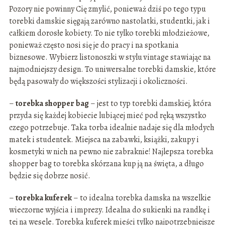
Pozory nie powinny Cię zmylić, ponieważ dziś po tego typu
torebki damskie sięgają zarówno nastolatki, studentki, jak i
całkiem dorosłe kobiety. To nie tylko torebki młodzieżowe,
ponieważ często nosi się je do pracy i na spotkania
biznesowe. Wybierz listonoszki w stylu vintage stawiając na
najmodniejszy design. To uniwersalne torebki damskie, które
będą pasowały do większości stylizacji i okoliczności.
–
torebka shopper bag
– jest to typ torebki damskiej, która
przyda się każdej kobiecie lubiącej mieć pod ręką wszystko
czego potrzebuje. Taka torba idealnie nadaje się dla młodych
matek i studentek. Miejsca na zabawki, książki, zakupy i
kosmetyki w nich na pewno nie zabraknie! Najlepsza torebka
shopper bag to torebka skórzana kup ją na święta, a długo
będzie się dobrze nosić.
–
torebka kuferek
– to idealna torebka damska na wszelkie
wieczorne wyjścia i imprezy. Idealna do sukienki na randkę i
tej na wesele. Torebka kuferek mieści tylko najpotrzebniejsze