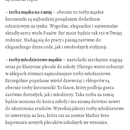
–
torba męska na ramię
– obecnie to torby męskie
listonoszki są najbardziej pożądanym dodatkiem
odzieżowym na rynku. Wygodne, eleganckie i uniwersalne
skradły serca wielu Panów. Być może będzie tak też w Twojej
rodzinie. Nadają się do pracy i pasują zarówno do
eleganckiego dress code, jak i swobodnych stylizacji.
–
torby młodzieżowe męskie
– nastolatki niechętnie sięgają
teraz po klasyczne plecaki do szkoły. Dlatego warto zobaczyć
w sklepach również najmodniejsze torby młodzieżowe.
Szczególnie popularne wśród dziewcząt i chłopców są
obecnie torby listonoszki! To fason, który podbija gusta
zarówno dorosłych, jak i młodzieży. Taka torba na ramię
będzie noszona do końca szkoły i ma szansę dotrwać nawet
do ukończenia studiów. Wysokiej jakości torby młodzieżowe
to inwestycja na lata, która raz na zawsze kładzie kres
kupowaniu nowych plecaków szkolnych we wrześniu.