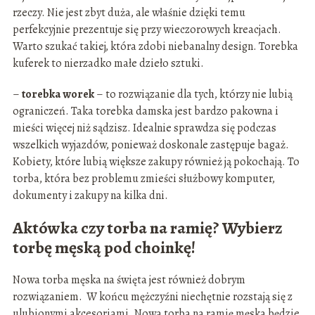
rzeczy. Nie jest zbyt duża, ale właśnie dzięki temu
perfekcyjnie prezentuje się przy wieczorowych kreacjach.
Warto szukać takiej, która zdobi niebanalny design. Torebka
kuferek to nierzadko małe dzieło sztuki.
–
torebka worek
– to rozwiązanie dla tych, którzy nie lubią
ograniczeń. Taka torebka damska jest bardzo pakowna i
mieści więcej niż sądzisz. Idealnie sprawdza się podczas
wszelkich wyjazdów, ponieważ doskonale zastępuje bagaż.
Kobiety, które lubią większe zakupy również ją pokochają. To
torba, która bez problemu zmieści służbowy komputer,
dokumenty i zakupy na kilka dni.
Aktówka czy torba na ramię? Wybierz
torbę męską pod choinkę!
Nowa torba męska na święta jest również dobrym
rozwiązaniem. W końcu mężczyźni niechętnie rozstają się z
ulubionymi akcesoriami. Nowa torba na ramię męska będzie