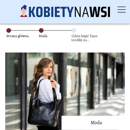
Strona główna
Moda
Gdzie kupić fajne
torebki na
prezenty?
Moda