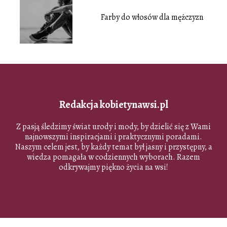
Farby do włosów dla mężczyzn
Redakcja kobietynawsi.pl
Z pasją śledzimy świat urody i mody, by dzielić się z Wami
najnowszymi inspiracjami i praktycznymi poradami.
Naszym celem jest, by każdy temat był jasny i przystępny, a
wiedza pomagała w codziennych wyborach. Razem
odkrywajmy piękno życia na wsi!