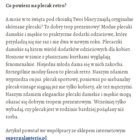
Co powiesz na plecak retro?
A może w te święta pod choinką Twoi bliscy znajdą oryginalne
skórzane plecaki? To dobry trop prezentowy! Modne plecaki
damskie i męskie to praktyczne dodatki odzieżowe, które
przydadzą się nie raz i nie dwa w nowym roku. Plecaczki
damskie są hitem wśród dodatków odzieżowych dla kobiet.
Noszone w zimie z płaszczami kurtkami wyglądają
fenomenalnie. Niejedna młoda dama się w nich zakocha.
Szczególnie modny fason to plecak retro. Naszym zdaniem
wyprzedza on już plecak sportowy, ponieważ po niebanalny
plecak vintage sięgają już nie tylko kobiety, ale też mężczyźni.
Naszym zdaniem eleganckie plecaki damskie i męskie mogą
okazać się dobrym tropem prezentowym. Wcześniej tylko
wybadaj, czy plecak jest w rodzinie bardziej pożądany niż
torba.
Artykuł powstał we współpracy ze sklepem internetowym
supergalanteria.pl