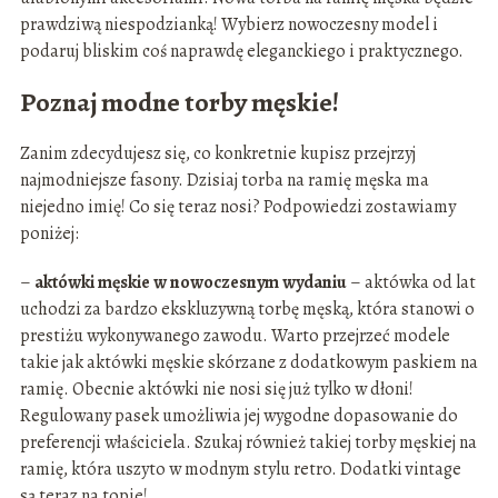
prawdziwą niespodzianką! Wybierz nowoczesny model i
podaruj bliskim coś naprawdę eleganckiego i praktycznego.
Poznaj modne torby męskie!
Zanim zdecydujesz się, co konkretnie kupisz przejrzyj
najmodniejsze fasony. Dzisiaj torba na ramię męska ma
niejedno imię! Co się teraz nosi? Podpowiedzi zostawiamy
poniżej:
–
aktówki męskie w nowoczesnym wydaniu
– aktówka od lat
uchodzi za bardzo ekskluzywną torbę męską, która stanowi o
prestiżu wykonywanego zawodu. Warto przejrzeć modele
takie jak aktówki męskie skórzane z dodatkowym paskiem na
ramię. Obecnie aktówki nie nosi się już tylko w dłoni!
Regulowany pasek umożliwia jej wygodne dopasowanie do
preferencji właściciela. Szukaj również takiej torby męskiej na
ramię, która uszyto w modnym stylu retro. Dodatki vintage
są teraz na topie!